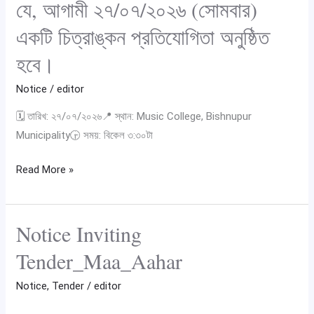
যে, আগামী ২৭/০৭/২০২৬ (সোমবার)
পরিবারের
একটি চিত্রাঙ্কন প্রতিযোগিতা অনুষ্ঠিত
৫–
১০
হবে।
বছর
Notice
/
editor
বয়সী
আগ্রহী
🗓️ তারিখ: ২৭/০৭/২০২৬📍 স্থান: Music College, Bishnupur
ছাত্র-
Municipality🕞 সময়: বিকেল ৩:৩০টা
ছাত্রীদের
জানানো
Read More »
যাচ্ছে
যে,
আগামী
Notice Inviting
Notice
২৭/০৭/২০২৬
Inviting
Tender_Maa_Aahar
(সোমবার)
Tender_Maa_Aahar
একটি
Notice
,
Tender
/
editor
চিত্রাঙ্কন