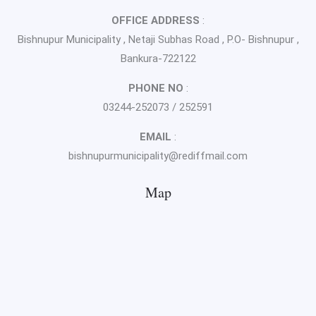
OFFICE ADDRESS
:
Bishnupur Municipality , Netaji Subhas Road , P.O- Bishnupur ,
Bankura-722122
PHONE NO
:
03244-252073 / 252591
EMAIL
:
bishnupurmunicipality@rediffmail.com
Map