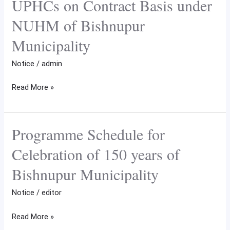
UPHCs on Contract Basis under
Part
Time
NUHM of Bishnupur
Medical
Municipality
Officer(PTMO)
for
Notice
/
admin
UPHCs
on
Read More »
Contract
Basis
under
Programme Schedule for
Programme
NUHM
Schedule
Celebration of 150 years of
of
for
Bishnupur Municipality
Bishnupur
Celebration
Municipality
of
Notice
/
editor
150
years
Read More »
of