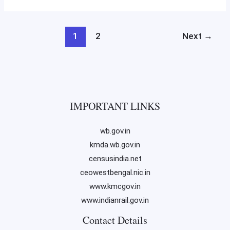
Bishnupur
Municipality
1
2
Next
→
IMPORTANT LINKS
wb.gov.in
kmda.wb.gov.in
censusindia.net
ceowestbengal.nic.in
www.kmcgov.in
www.indianrail.gov.in
Contact Details