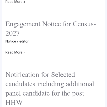
Read More »
প্রতিযোগিতা
অনুষ্ঠিত
হবে।
Engagement Notice for Census-
Engagement
Notice
2027
for
Census-
Notice
/
editor
2027
Read More »
Notification for Selected
Notification
for
candidates including additional
Selected
panel candidate for the post
candidates
including
HHW
additional