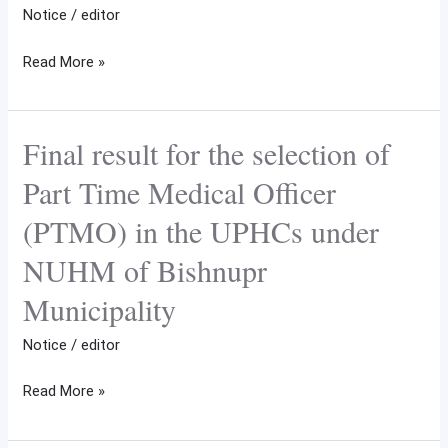
Notice
/
editor
panel
candidate
Read More »
for
the
post
Final result for the selection of
Final
HHW
result
Part Time Medical Officer
for
(PTMO) in the UPHCs under
the
selection
NUHM of Bishnupr
of
Municipality
Part
Time
Notice
/
editor
Medical
Officer
Read More »
(PTMO)
in