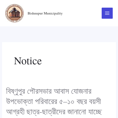
Skip
to
Bishnupur Municipality
content
Notice
বিষ্ণুপুর পৌরসভার আবাস যোজনার
বিষ্ণুপুর
পৌরসভার
উপভোক্তা পরিবারের ৫–১০ বছর বয়সী
আবাস
আগ্রহী ছাত্র-ছাত্রীদের জানানো যাচ্ছে
যোজনার
উপভোক্তা