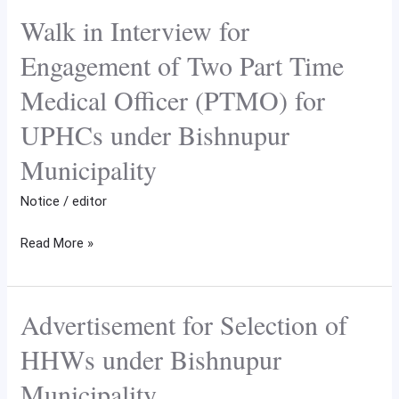
the
Walk in Interview for
Walk
UPHCs
in
Engagement of Two Part Time
under
Interview
Medical Officer (PTMO) for
NUHM
for
of
Engagement
UPHCs under Bishnupur
Bishnupr
of
Municipality
Municipality
Two
Part
Notice
/
editor
Time
Medical
Read More »
Officer
(PTMO)
for
Advertisement for Selection of
Advertisement
UPHCs
for
HHWs under Bishnupur
under
Selection
Municipality
Bishnupur
of