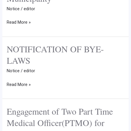
Municipality
HHWs
Notice
/
editor
under
Bishnupur
Read More »
Municipality
NOTIFICATION OF BYE-
NOTIFICATION
OF
LAWS
BYE-
LAWS
Notice
/
editor
Read More »
Engagement of Two Part Time
Engagement
of
Medical Officer(PTMO) for
Two